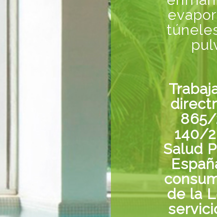
evapor
túnele
pul
Trabaj
direct
865/
140/2
Salud P
España
consum
de la L
servic