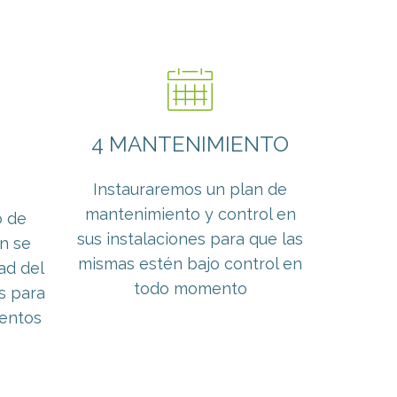
4 MANTENIMIENTO
Instauraremos un plan de
mantenimiento y control en
o de
sus instalaciones para que las
ón se
mismas estén bajo control en
dad del
todo momento
s para
ientos
s