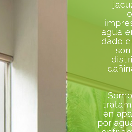
jacu
o
impre
agua e
dado q
son
dist
dañin
Somos
tratam
en apa
por agu
enfria