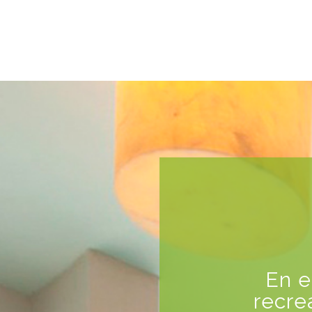
En e
recre